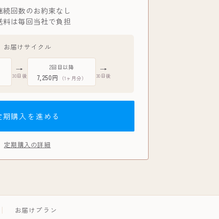
継続回数のお約束なし
送料は毎回当社で負担
お届けサイクル
2回目以降
→
→
30日後
30日後
7,250円
）
（1ヶ月分）
定期購入を進める
定期購入の詳細
お届けプラン