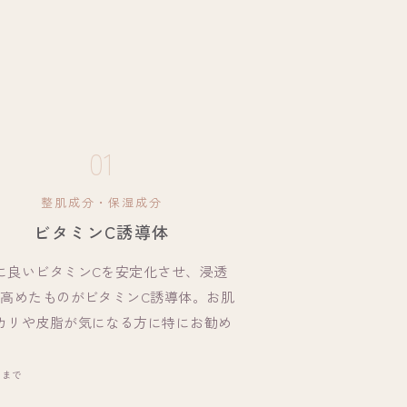
01
整肌成分・保湿成分
ビタミンC誘導体
に良いビタミンCを安定化させ、浸透
を高めたものがビタミンC誘導体。お肌
カリや皮脂が気になる方に特にお勧め
。
層まで