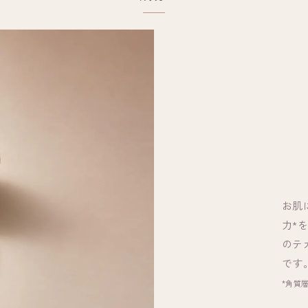
お肌
力*
のテ
です
*角質