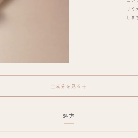
コン
リや
しま
全成分を見る
処方