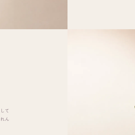
として
収れん