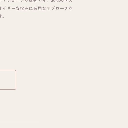
ディショニング成分です。お肌のテカ
オイリーな悩みに有用なアプローチを
す。